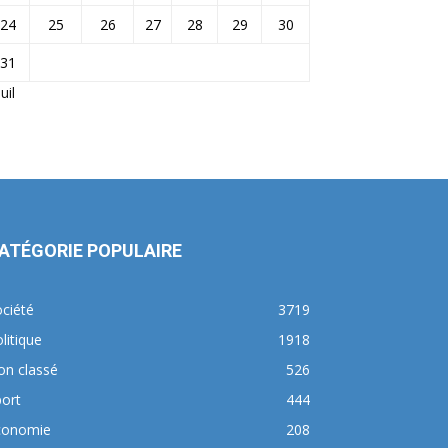
24
25
26
27
28
29
30
31
Juil
ATÉGORIE POPULAIRE
ciété
3719
litique
1918
on classé
526
ort
444
conomie
208