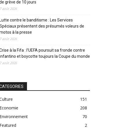
de grève de 10 jours
7 août 2026
Lutte contre le banditisme : Les Services
Spéciaux présentent des présumés voleurs de
motos à la presse
7 août 2026
Crise à la Fifa : l’UEFA poursuit sa fronde contre
Infantino et boycotte toujours la Coupe du monde
7 août 2026
CATEGORIES
Culture
151
Economie
208
Environnement
70
Featured
2