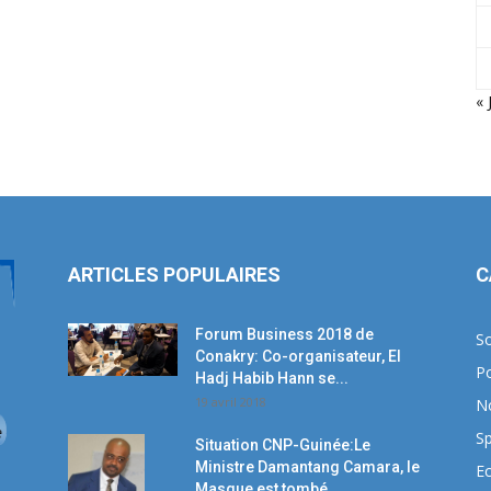
« 
ARTICLES POPULAIRES
C
Forum Business 2018 de
So
Conakry: Co-organisateur, El
Po
Hadj Habib Hann se...
19 avril 2018
N
Sp
Situation CNP-Guinée:Le
Ministre Damantang Camara, le
E
Masque est tombé