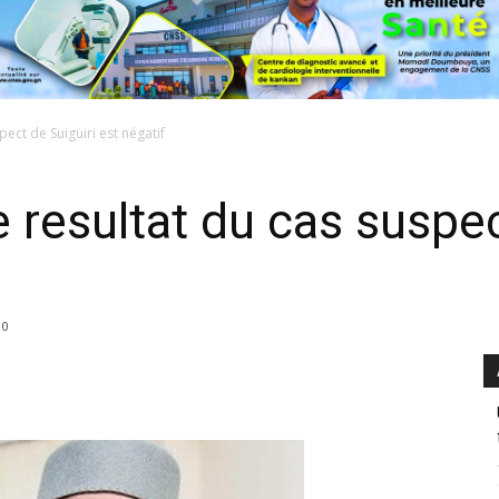
pect de Suiguiri est négatif
 resultat du cas suspec
0