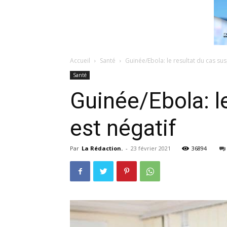
Accueil
Santé
Guinée/Ebola: le resultat du cas sus
Santé
Guinée/Ebola: le
est négatif
Par
La Rédaction.
-
23 février 2021
36894