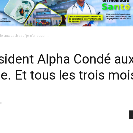
 aux cadres : “je n’ai aucun...
sident Alpha Condé aux 
. Et tous les trois mois
0