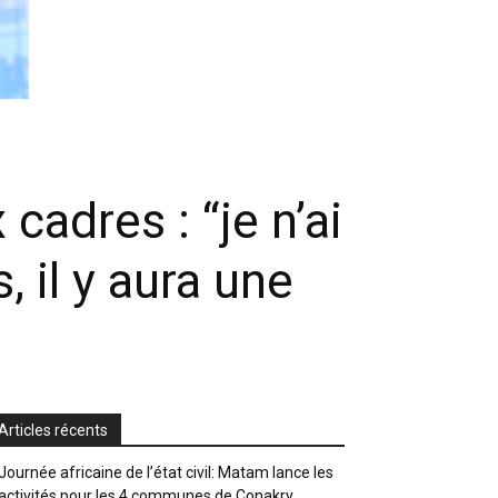
cadres : “je n’ai
, il y aura une
Articles récents
Journée africaine de l’état civil: Matam lance les
activités pour les 4 communes de Conakry