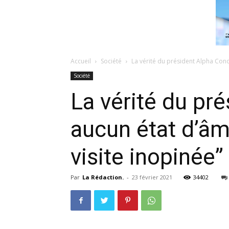
Accueil
Société
La vérité du président Alpha Condé
Société
La vérité du pré
aucun état d’âme
visite inopinée”
Par
La Rédaction.
-
23 février 2021
34402