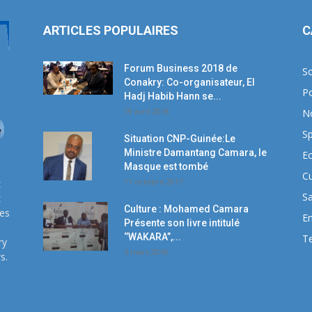
ARTICLES POPULAIRES
C
Forum Business 2018 de
So
Conakry: Co-organisateur, El
Po
Hadj Habib Hann se...
19 avril 2018
N
Sp
Situation CNP-Guinée:Le
Ministre Damantang Camara, le
E
Masque est tombé
Cu
11 octobre 2017
z
S
z
Culture : Mohamed Camara
ses
E
Présente son livre intitulé
‘’WAKARA’’,...
T
ry
5 mars 2018
s.