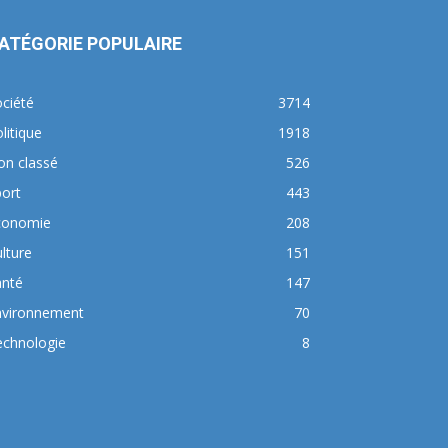
ATÉGORIE POPULAIRE
ciété
3714
litique
1918
on classé
526
ort
443
conomie
208
lture
151
anté
147
nvironnement
70
echnologie
8