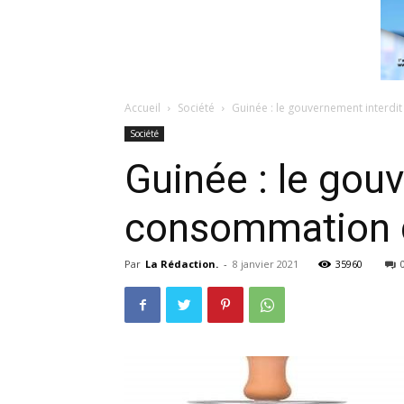
Accueil
Société
Guinée : le gouvernement interdit 
Société
Guinée : le gouv
consommation d
Par
La Rédaction.
-
8 janvier 2021
35960