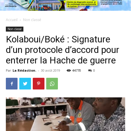
Accueil
Non classé
Non classé
Kolaboui/Boké : Signature
d’un protocole d’accord pour
enterrer la Hache de guerre
Par
La Rédaction.
-
30 août 2019
44770
0