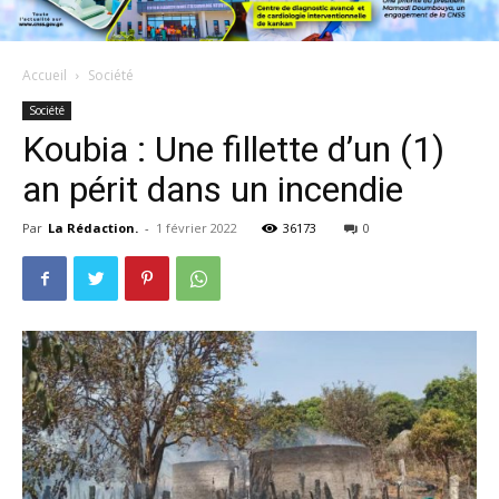
Accueil
Société
Société
Koubia : Une fillette d’un (1)
an périt dans un incendie
Par
La Rédaction.
-
1 février 2022
36173
0