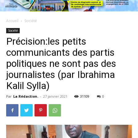
Accueil
Société
Société
Précision:les petits
communicants des partis
politiques ne sont pas des
journalistes (par Ibrahima
Kalil Sylla)
Par
La Rédaction.
-
27 janvier 2021
31109
0