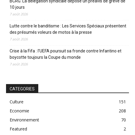
BCRG: La délégation syndicale dépose un préavis de grève de
10 jours
7 août 2026
Lutte contre le banditisme : Les Services Spéciaux présentent
des présumés voleurs de motos à la presse
7 août 2026
Crise à la Fifa : l’UEFA poursuit sa fronde contre Infantino et
boycotte toujours la Coupe du monde
7 août 2026
CATEGORIES
Culture
151
Economie
208
Environnement
70
Featured
2