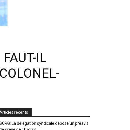
FAUT-IL
 COLONEL-
Articles récents
BCRG: La délégation syndicale dépose un préavis
de grève de 10 jours