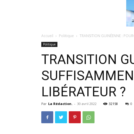
Accueil
Politique
TRANSITION GUINÉENNE : POUR
Politique
TRANSITION GU
SUFFISAMMENT
LIBÉRATEUR ?
Par
La Rédaction.
-
30 avril 2022
32158
0