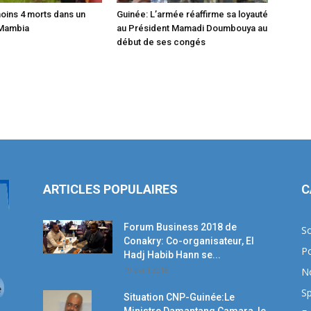
moins 4 morts dans un
Guinée: L’armée réaffirme sa loyauté
 Mambia
au Président Mamadi Doumbouya au
début de ses congés
ARTICLES POPULAIRES
C
Forum Business 2018 de
So
Conakry: Co-organisateur, El
Po
Hadj Habib Hann se...
19 avril 2018
N
Sp
Situation CNP-Guinée:Le