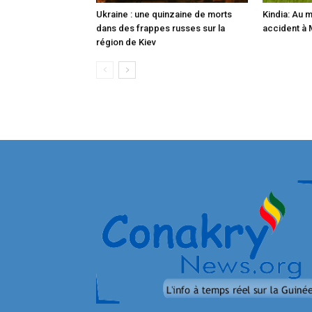
Ukraine : une quinzaine de morts
Kindia: Au 
dans des frappes russes sur la
accident à
région de Kiev