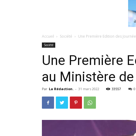
Accueil
Société
Une Première Edition des Journées
Société
Une Première E
au Ministère de 
Par
La Rédaction.
-
31 mars 2022
33557
0