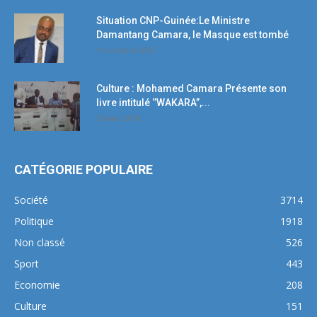
Situation CNP-Guinée:Le Ministre
Damantang Camara, le Masque est tombé
11 octobre 2017
Culture : Mohamed Camara Présente son
livre intitulé ‘’WAKARA’’,...
5 mars 2018
CATÉGORIE POPULAIRE
Société
3714
Politique
1918
Non classé
526
Sport
443
Economie
208
Culture
151