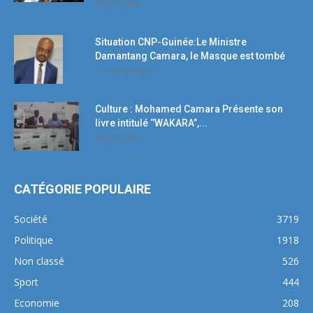
19 avril 2018
Situation CNP-Guinée:Le Ministre
Damantang Camara, le Masque est tombé
11 octobre 2017
Culture : Mohamed Camara Présente son
livre intitulé ‘’WAKARA’’,...
5 mars 2018
CATÉGORIE POPULAIRE
Société
3719
Politique
1918
Non classé
526
Sport
444
Economie
208